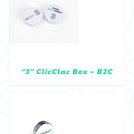
DETAILS
“3” ClicClac Box – B2C