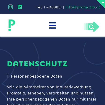
Skip
+43 1 4068851 |
info@promotia.at
to
content
Toggle
unternehmen
Navigation
arbeiten
kreativitätstheorie
DATENSCHUTZ
progreen
1. Personenbezogene Daten
Wir, die Mitarbeiter von Industriewerbung
Promotia, erheben, verarbeiten und nutzen
Ihre personenbezogenen Daten nur mit Ihrer
Einwilligung und zu den mit Ihnen