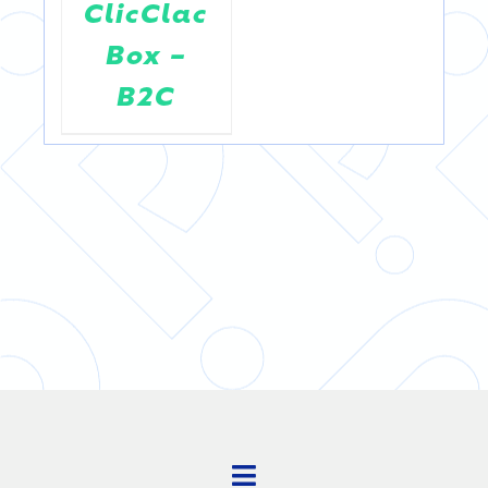
ClicClac
Box –
B2C