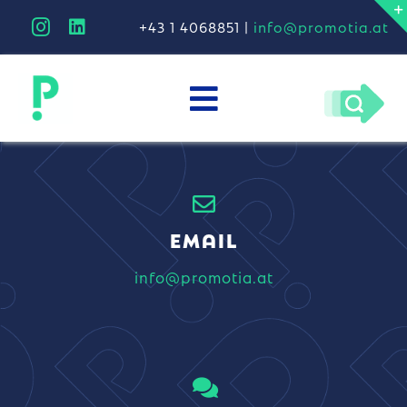
Skip
+43 1 4068851 |
info@promotia.at
to
content
Toggle
unternehmen
Navigation
arbeiten
kreativitätstheorie
EMAIL
progreen
info@promotia.at