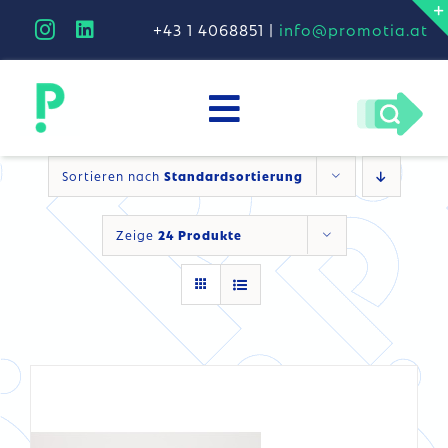
Skip
+43 1 4068851 |
info@promotia.at
to
content
Toggle
unternehmen
Navigation
Sortieren nach
Standardsortierung
arbeiten
DETAILS
Zeige
24 Produkte
kreativitätstheorie
progreen