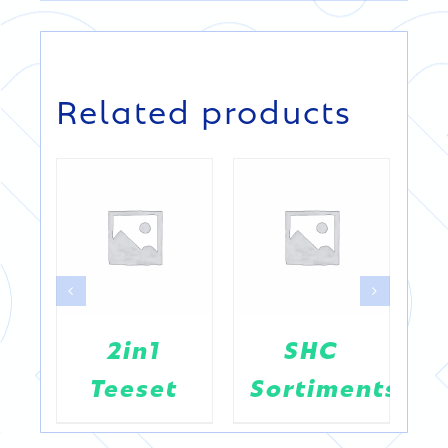
DETAILS
DETAILS
Related products
2in1
SHC
A
-
Teeset
Sortimentsdis
B