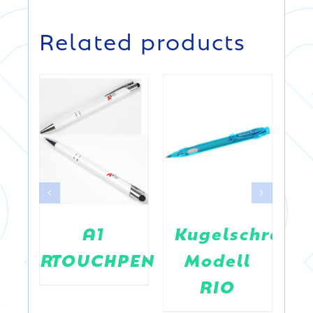
DETAILS
DETAILS
Related products
A1
Kugelschreibe
ARKER
TOUCHPEN
Modell
RIO
K