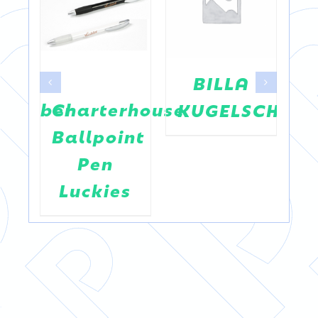
BILLA
hreiber
Charterhouse
KUGELSCHREI
l
Ballpoint
K
Pen
Luckies
F