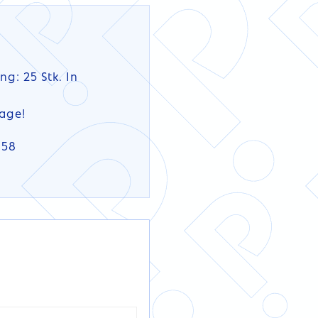
g: 25 Stk. In
rage!
858