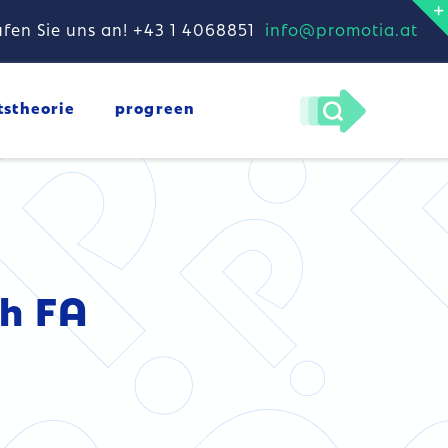
fen Sie uns an! +43 1 4068851
info@promotia.at
tstheorie
progreen
h FA