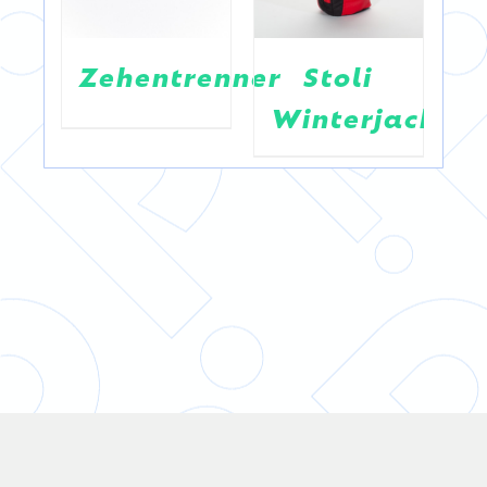
K
Zehentrenner
Stoli
“
Winterjacke