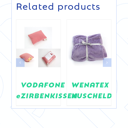
Related products
A
VODAFONE
WENATEX
matte
ZIRBENKISSEN
KUSCHELDECK
P