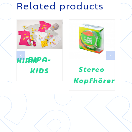
DETAILS
Related products
DETAILS
BIPA-
ENSCHIRM
Stereo
KIDS
ISON
Kopfhörer