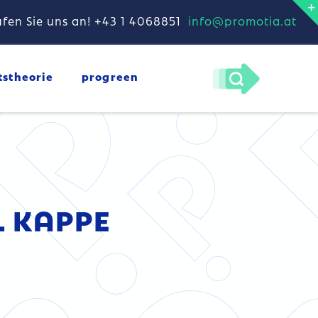
fen Sie uns an! +43 1 4068851
info@promotia.at
tstheorie
progreen
L KAPPE