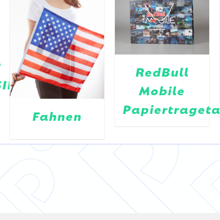
R
RedBull
SING
Mobile
Papiertraget
Fahnen