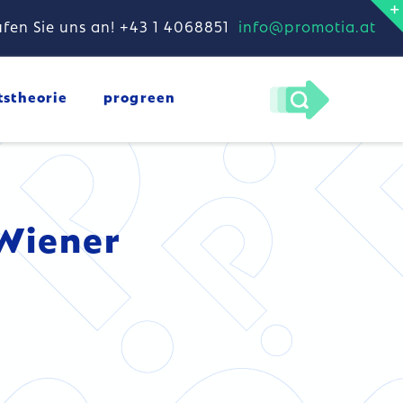
fen Sie uns an! +43 1 4068851
info@promotia.at
tstheorie
progreen
Wiener