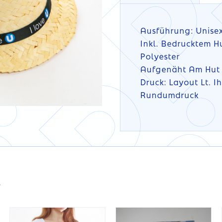
Ausführung: Unisex
Inkl. Bedrucktem 
Polyester
Aufgenäht Am Hut
Druck: Layout Lt. I
Rundumdruck
DETAILS
DETAILS
s