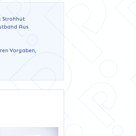
 Strohhut
Hutband Aus
hren Vorgaben,
DETAILS
DETAILS