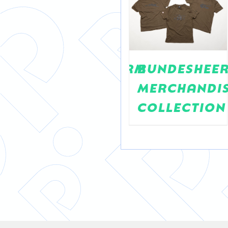
TASCHENSCHIRM
BUNDESHEE
HUTCHISON
MERCHANDI
3
COLLECTION
etasche