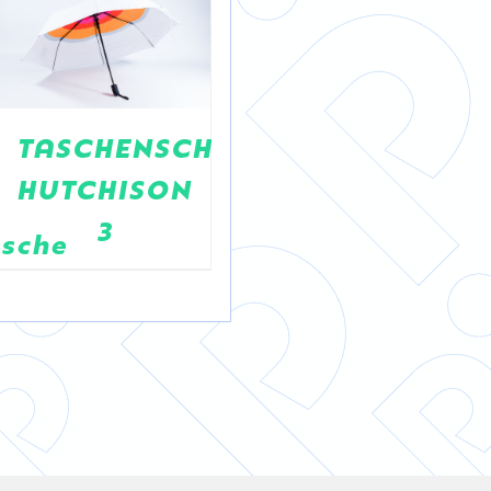
TASCHENSCHIRM
BUNDESHEER
HUTCHISON
MERCHANDISIN
3
COLLECTION
asche