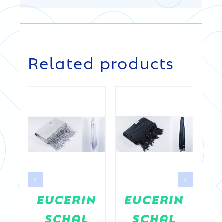
DETAILS
DETAILS
Related products
na
EUCERIN
EUCERIN
SCHAL
SCHAL