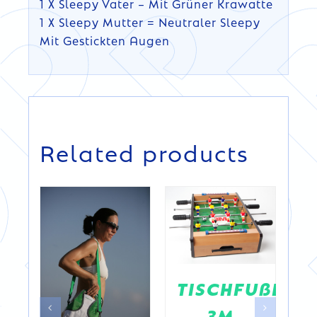
1 X Sleepy Vater – Mit Grüner Krawatte
1 X Sleepy Mutter = Neutraler Sleepy
Mit Gestickten Augen
DETAILS
Related products
DETAILS
t
V
TISCHFUßBAL
3M