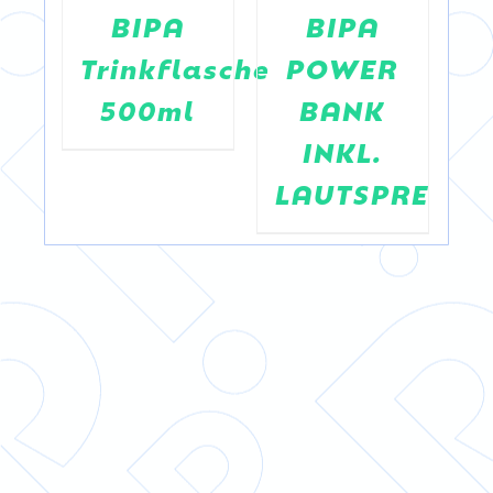
BIPA
BIPA
Trinkflasche
POWER
500ml
BANK
T
INKL.
LAUTSPRECHE