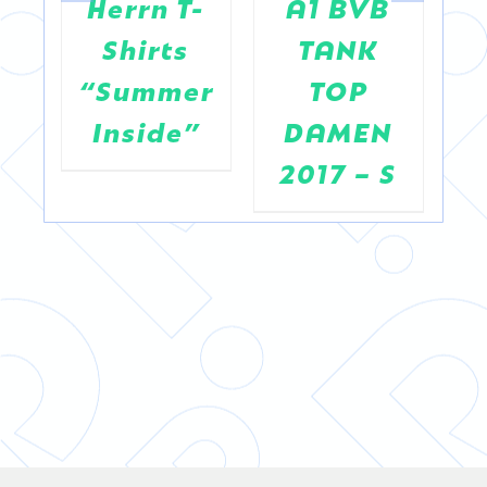
t-
Herrn T-
A1 BVB
Shirts
TANK
“
n
“Summer
TOP
Inside”
DAMEN
2017 – S