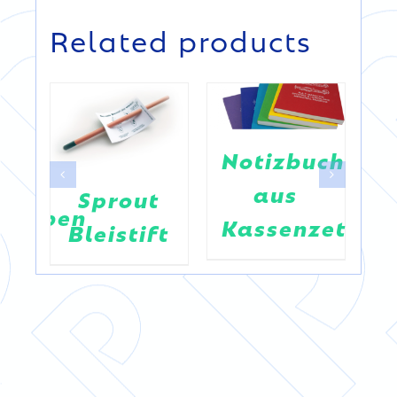
Related products
DETAILS
DETAILS
Notizbuch
aus
Sprout
bomben
Kassenzetteln
Bleistift