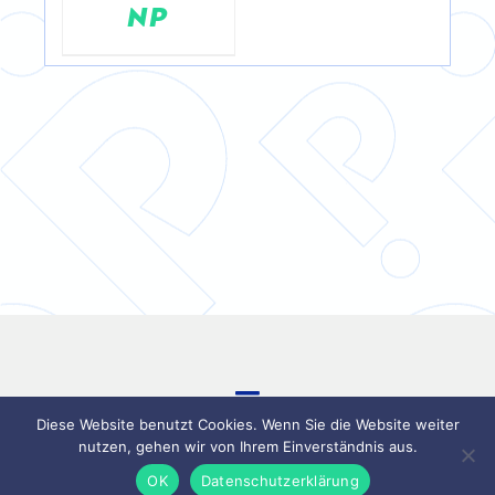
NP
Toggle
Diese Website benutzt Cookies. Wenn Sie die Website weiter
Navigation
nutzen, gehen wir von Ihrem Einverständnis aus.
kontakt
OK
Datenschutzerklärung