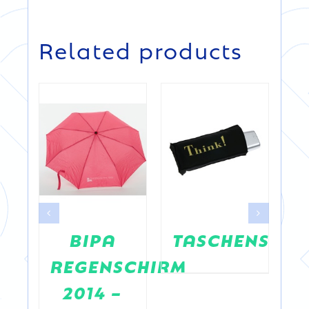
DETAILS
DETAILS
Related products
s
BIPA
TASCHENSCHI
irm
REGENSCHIRM
T
2014 –
A