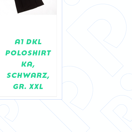
MK POLO
KURZARM
A1 DKL
DAMEN
POLOSHIRT
KA,
SCHWARZ,
GR. XXL