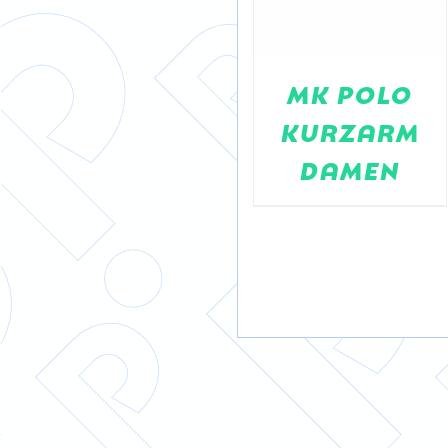
MK POLO
KURZARM
A1 DKL
DAMEN
POLOSHIRT
KA,
SCHWARZ,
GR. XXL