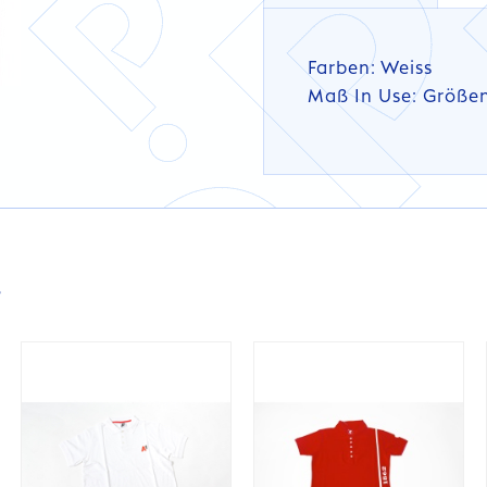
Farben: Weiss
Maß In Use: Größen
DETAILS
DETAILS
s