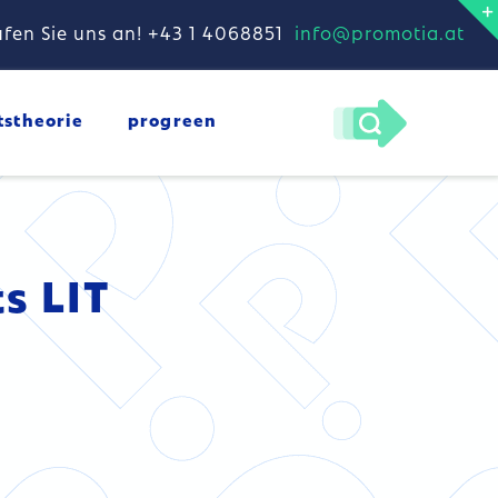
fen Sie uns an! +43 1 4068851
info@promotia.at
tstheorie
progreen
s LIT