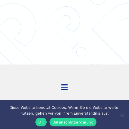
Toggle
Navigation
kontakt
Diese Website benutzt Cookies. Wenn Sie die Website weiter
datenschutz
nutzen, gehen wir von Ihrem Einverständnis aus.
OK
Datenschutzerklärung
impressum