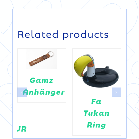
DETAILS
Related products
DETAILS
Gamz
Anhänger
Fa
Tukan
Ring
HFIGUR