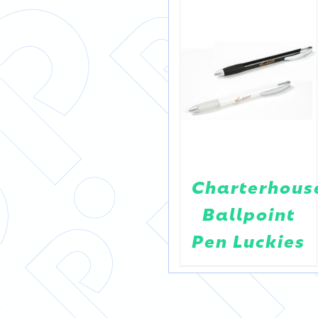
BILLA
Charterhous
iber
TEXTMARKER
Ballpoint
Pen Luckies