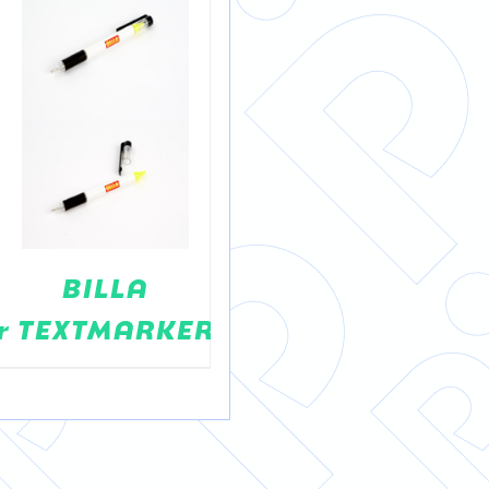
BILLA
Charterhouse
r
TEXTMARKER
Ballpoint
Pen Luckies