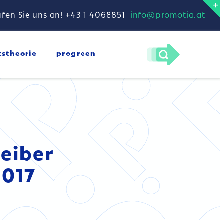
fen Sie uns an! +43 1 4068851
info@promotia.at
tstheorie
progreen
eiber
2017