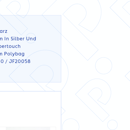
arz
m In Silber Und
bertouch
Im Polybag
50 / JF20058
DETAILS
DETAILS