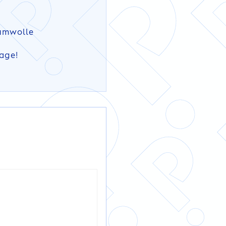
umwolle
rage!