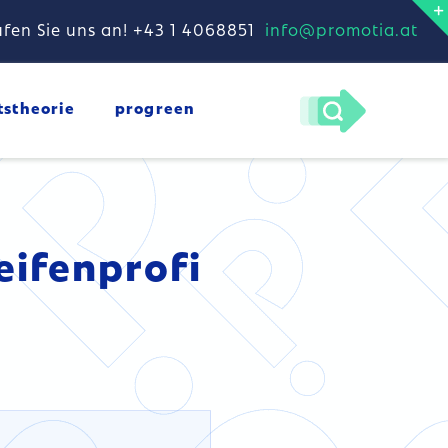
fen Sie uns an! +43 1 4068851
info@promotia.at
tstheorie
progreen
eifenprofi