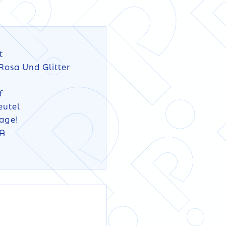
t
 Rosa Und Glitter
f
eutel
rage!
6A
ILS