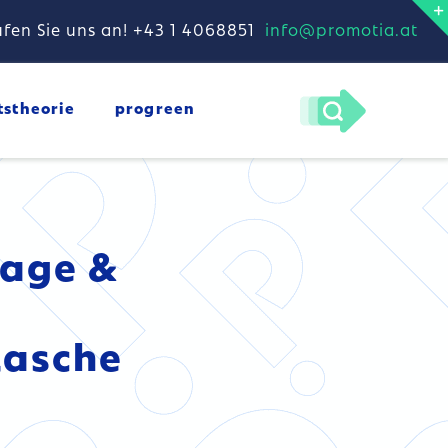
fen Sie uns an! +43 1 4068851
info@promotia.at
tstheorie
progreen
sage &
tasche