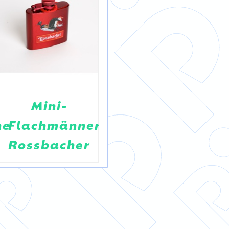
Mini-
Palmers
he
Flachmänner
Trinkflasche
Rossbacher
grün