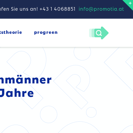
fen Sie uns an! +43 1 4068851
info@promotia.at
tstheorie
progreen
chmänner
 Jahre