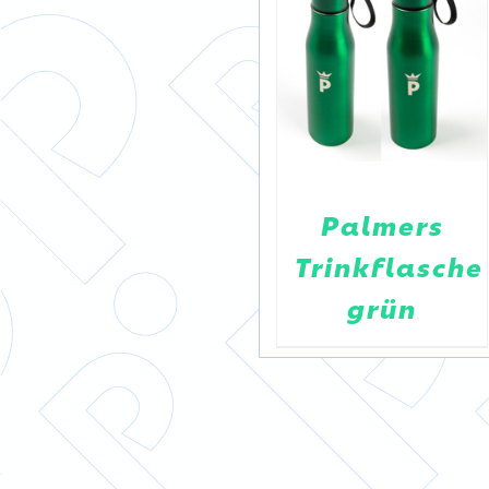
Mini-
Palmers
sche
Flachmänner
Trinkflasche
Rossbacher
grün