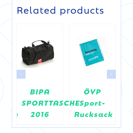
Related products
T
BIPA
ÖVP
ERS
SPORTTASCHE
Sport-
W
asche
2016
Rucksack