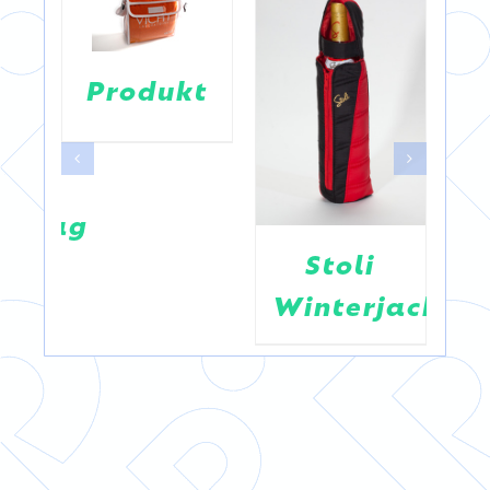
Produkt
ngbag
Stoli
Winterjacke