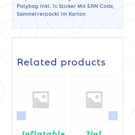
Polybag Inkl. 1c Sticker Mit EAN Code,
Sammelverpackt Im Karton
DETAILS
DETAILS
Related products
p
Inflatable
2in1
D