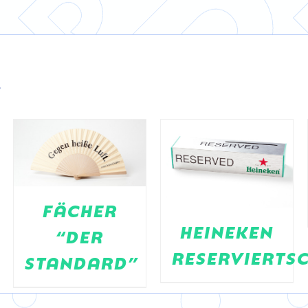
DETAILS
s
DETAILS
FÄCHER
HEINEKEN
“DER
RESERVIERTS
STANDARD”