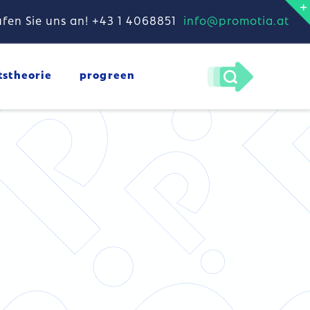
fen Sie uns an! +43 1 4068851
info@promotia.at
tstheorie
progreen