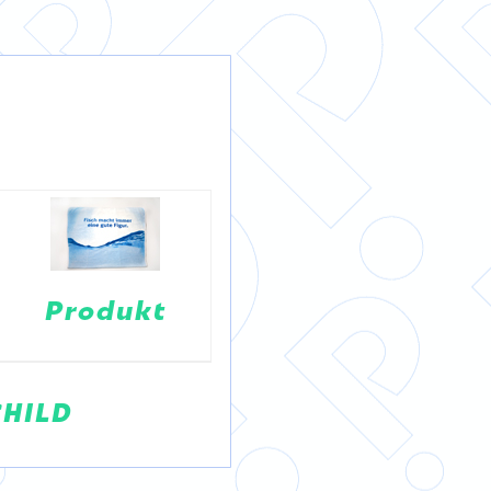
DETAILS
DETAILS
Produkt
Puntigamer
CHILD