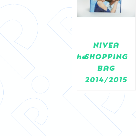
Danone
NIVEA
TASCHE
Baumwolltasche
SHOPPING
M
Actimel
BAG
SLO
2014/2015