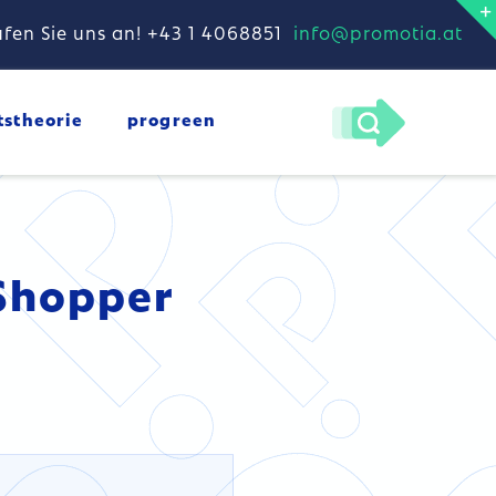
fen Sie uns an! +43 1 4068851
info@promotia.at
tstheorie
progreen
Shopper