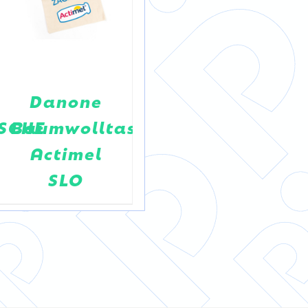
Danone
NIVEA
SCHE
Baumwolltasche
SHOPPING
Actimel
BAG
SLO
2014/2015