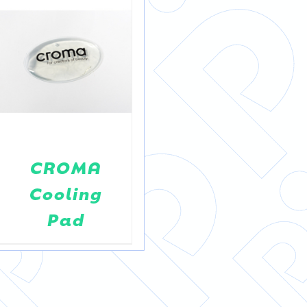
CROMA
Kühltasche
Cooling
“Wiesbauer
Pad
Original”