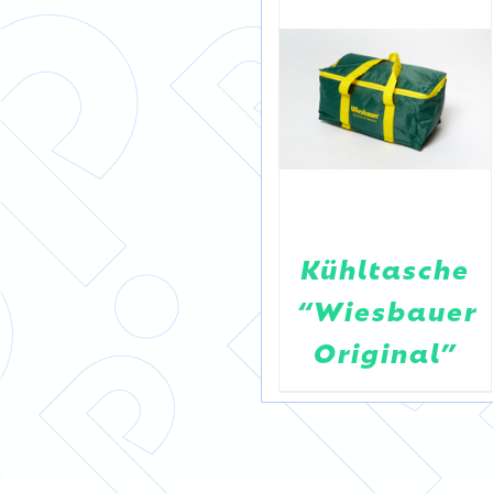
ger
CROMA
Kühltasche
Cooling
“Wiesbauer
Pad
Original”