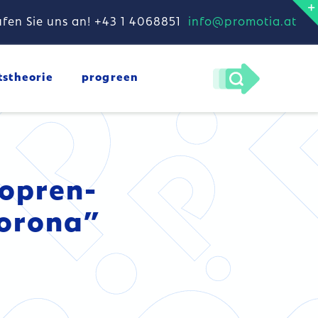
fen Sie uns an! +43 1 4068851
info@promotia.at
tstheorie
progreen
opren-
Corona”