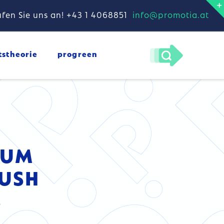
fen Sie uns an! +43 1 4068851
info@promotia.at
tstheorie
progreen
CUM
USH
8