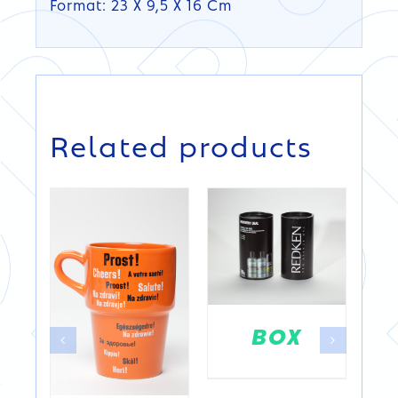
Format: 23 X 9,5 X 16 Cm
DETAILS
DETAILS
Related products
BOX