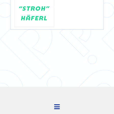
“STROH”
HÄFERL
Toggle