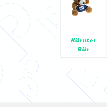
pen
Plüsch-
Kärnter
Stier
Bär