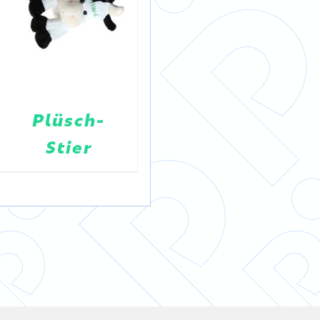
Plüsch-
Kärnter
Stier
Bär