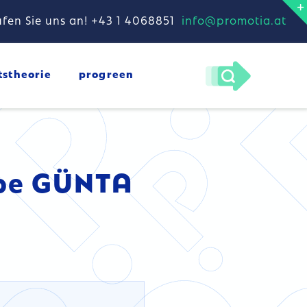
fen Sie uns an! +43 1 4068851
info@promotia.at
tstheorie
progreen
pe GÜNTA