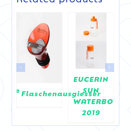
s
EUCERIN
asche
SUN
F
Flaschenausgiesser
WATERBOTTL
2019