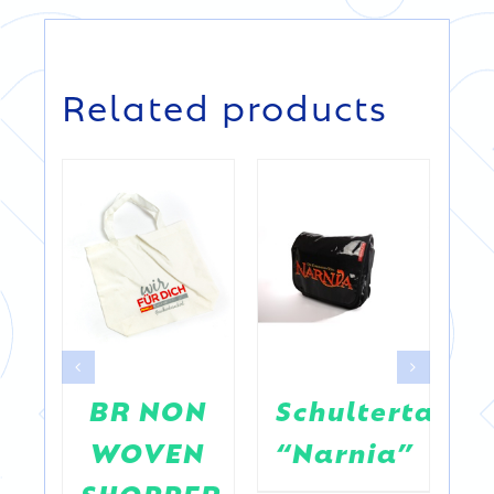
DETAILS
DETAILS
Related products
EN
BR NON
Schultertasch
e
WOVEN
“Narnia”
SHOPPER
F