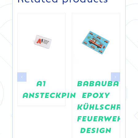
s
A1
BABAUBA
IRE
s
ANSTECKPIN
EPOXY
T
KÜHLSCHRAN
FEUERWEHR
DESIGN