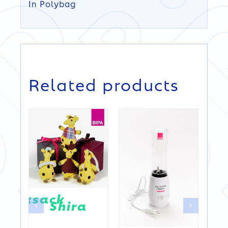
In Polybag
DETAILS
DETAILS
Related products
rucksack
S
Shira