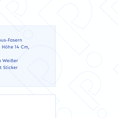
bus-Fasern
X Höhe 14 Cm,
n Weißer
 Sticker
DETAILS
DETAILS