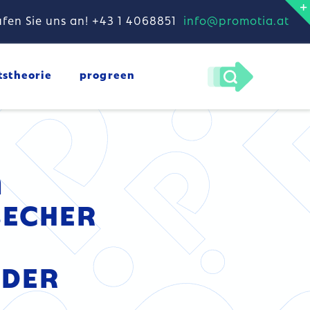
fen Sie uns an! +43 1 4068851
info@promotia.at
tstheorie
progreen
A
ECHER
DER