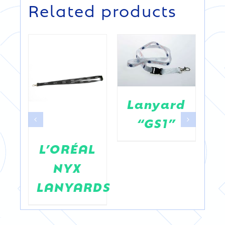
Related products
DETAILS
Lanyard
“GS1”
L’ORÉAL
ics
NYX
d
LANYARDS
L