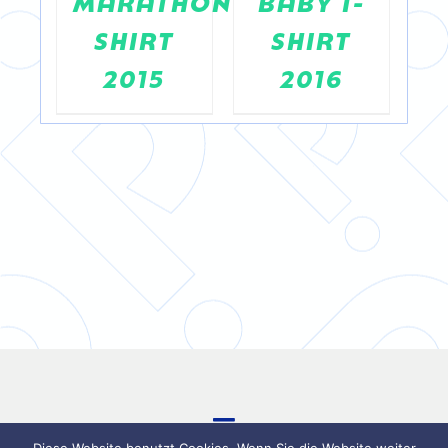
,
MARATHON
BABY T-
SHIRT
SHIRT
2015
2016
Toggle