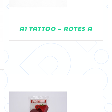
A1 TATTOO – ROTES A
DETAILS