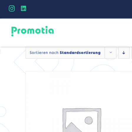
Skip
to
DETAILS
content
Sortieren nach
Standardsortierung