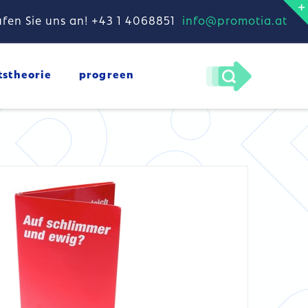
fen Sie uns an! +43 1 4068851
info@promotia.at
DETAILS
tstheorie
progreen