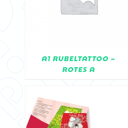
DETAILS
A1 RUBELTATTOO –
ROTES A