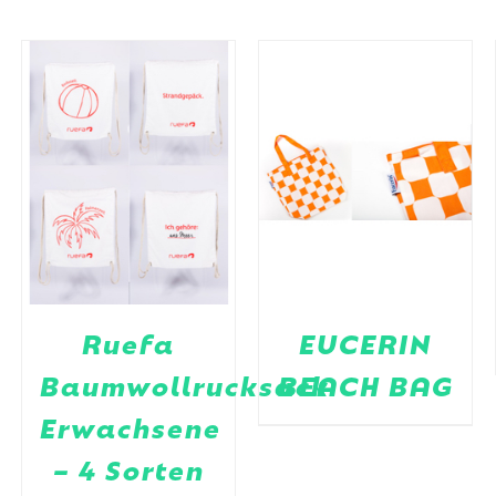
Ruefa
EUCERIN
Baumwollrucksack
BEACH BAG
Erwachsene
– 4 Sorten