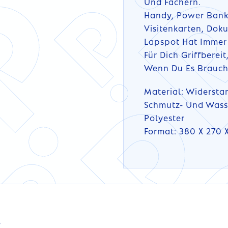
Und Fächern.
Handy, Power Bank
Visitenkarten, Doku
Lapspot Hat Immer
Für Dich Griffberei
Wenn Du Es Brauch
Material: Widersta
Schmutz- Und Was
Polyester
Format: 380 X 270
DETAILS
DETAILS
s