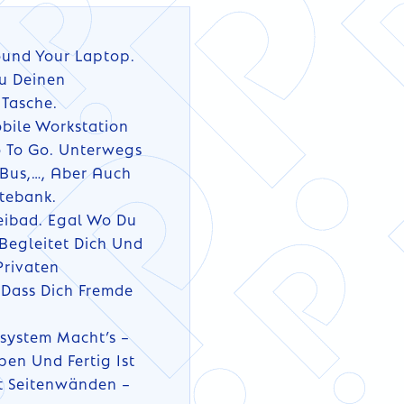
ound Your Laptop.
u Deinen
 Tasche.
bile Workstation
ro To Go. Unterwegs
 Bus,…, Aber Auch
tebank.
eibad. Egal Wo Du
 Begleitet Dich Und
Privaten
 Dass Dich Fremde
tsystem Macht’s –
pen Und Fertig Ist
it Seitenwänden –