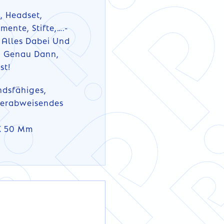
, Headset,
mente, Stifte,….-
 Alles Dabei Und
t, Genau Dann,
st!
ndsfähiges,
serabweisendes
 X 50 Mm
DETAILS
DETAILS