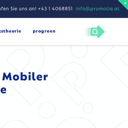
fen Sie uns an! +43 1 4068851
info@promotia.at
tstheorie
progreen
 Mobiler
e