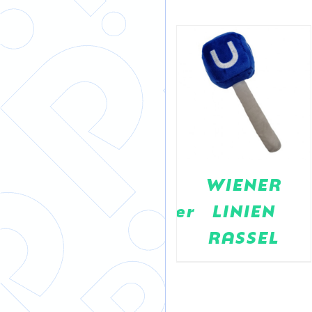
Ruefa
WIENER
Kofferanhänger
LINIEN
RASSEL
G