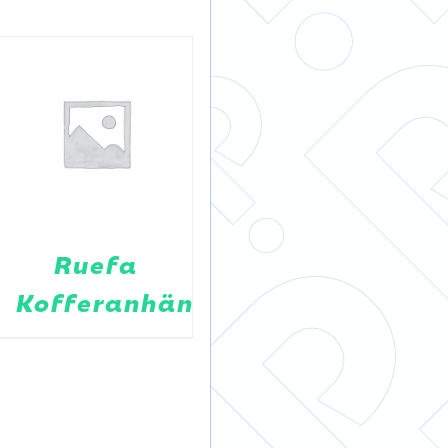
Ruefa
WIENER
Kofferanhänger
LINIEN
RASSEL