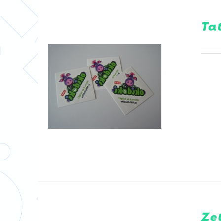
Ta
DETAILS
Ze