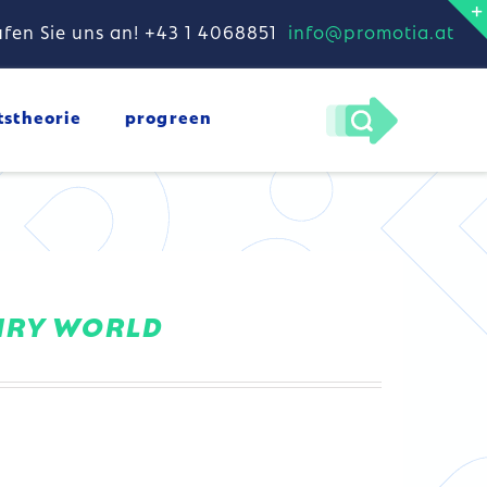
fen Sie uns an! +43 1 4068851
info@promotia.at
tstheorie
progreen
IRY WORLD