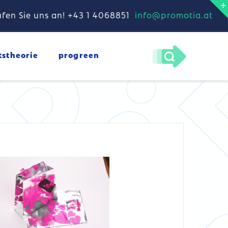
fen Sie uns an! +43 1 4068851
info@promotia.at
DETAILS
tstheorie
progreen