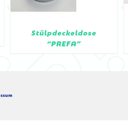
Stülpdeckeldose
“PREFA”
essum