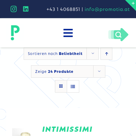
Skip
+43 1 4068851 |
info@promotia.at
to
content
Toggle
unternehmen
Navigation
Sortieren nach
Beliebtheit
arbeiten
Zeige
24 Produkte
kreativitätstheorie
progreen
DETAILS
INTIMISSIMI